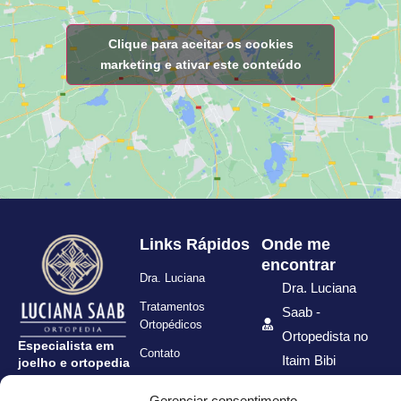
Clique para aceitar os cookies
marketing e ativar este conteúdo
Links Rápidos
Onde me
encontrar
Dra. Luciana
Dra. Luciana
Tratamentos
Saab -
Ortopédicos
Ortopedista no
Especialista em
Contato
Itaim Bibi
joelho e ortopedia
no Itaim Bibi, São
Política de Privacidade
R. Joaquim
Paulo.
Gerenciar consentimento